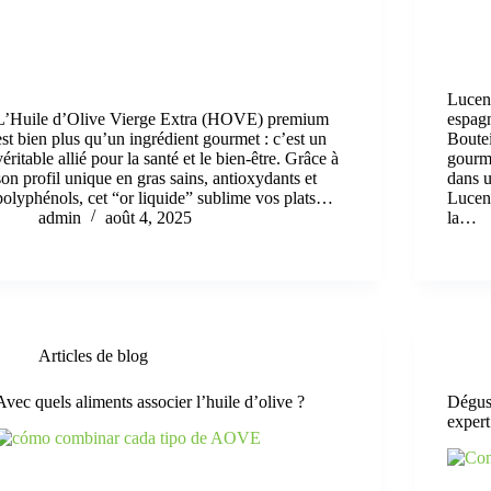
Lucent
L’Huile d’Olive Vierge Extra (HOVE) premium
espagn
est bien plus qu’un ingrédient gourmet : c’est un
Boutei
véritable allié pour la santé et le bien-être. Grâce à
gourme
son profil unique en gras sains, antioxydants et
dans u
polyphénols, cet “or liquide” sublime vos plats…
Lucent
admin
août 4, 2025
la…
Articles de blog
Avec quels aliments associer l’huile d’olive ?
Dégust
expert