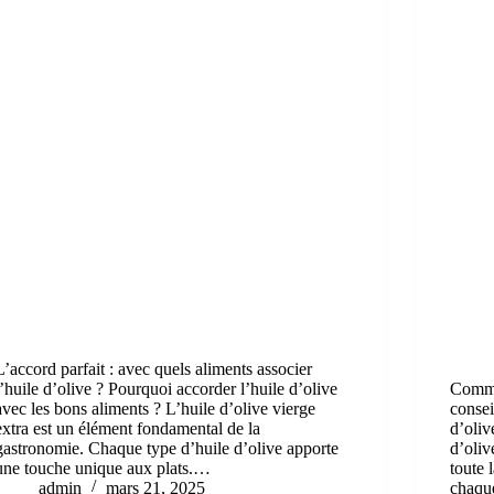
L’accord parfait : avec quels aliments associer
l’huile d’olive ? Pourquoi accorder l’huile d’olive
Comme
avec les bons aliments ? L’huile d’olive vierge
consei
extra est un élément fondamental de la
d’oliv
gastronomie. Chaque type d’huile d’olive apporte
d’oliv
une touche unique aux plats.…
toute 
admin
mars 21, 2025
chaq