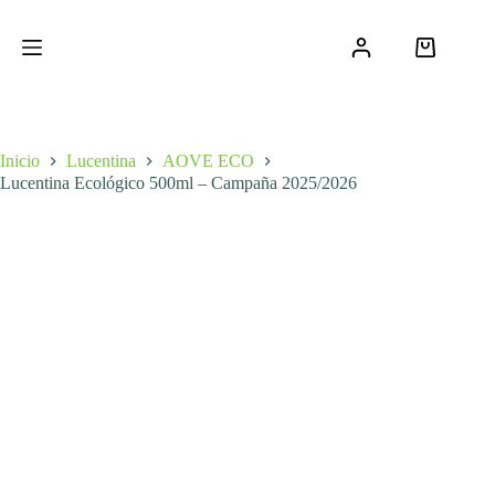
Saltar
al
contenido
Carro
de
compra
Inicio
Lucentina
AOVE ECO
Lucentina Ecológico 500ml – Campaña 2025/2026