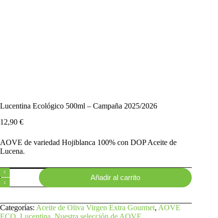
Lucentina Ecológico 500ml – Campaña 2025/2026
12,90
€
AOVE de variedad Hojiblanca 100% con DOP Aceite de
Lucena.
Lucentina
Añadir al carrito
Ecológico
500ml
-
Campaña
Categorías:
Aceite de Oliva Virgen Extra Gourmet
,
AOVE
2025/2026
ECO
,
Lucentina
,
Nuestra selección de AOVE