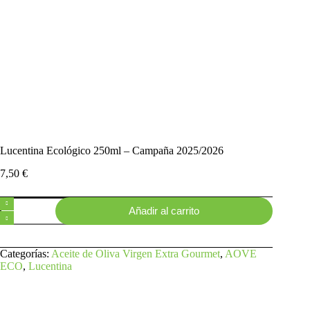
Lucentina Ecológico 250ml – Campaña 2025/2026
7,50
€
Lucentina
Añadir al carrito
Ecológico
250ml
-
Campaña
Categorías:
Aceite de Oliva Virgen Extra Gourmet
,
AOVE
2025/2026
ECO
,
Lucentina
cantidad