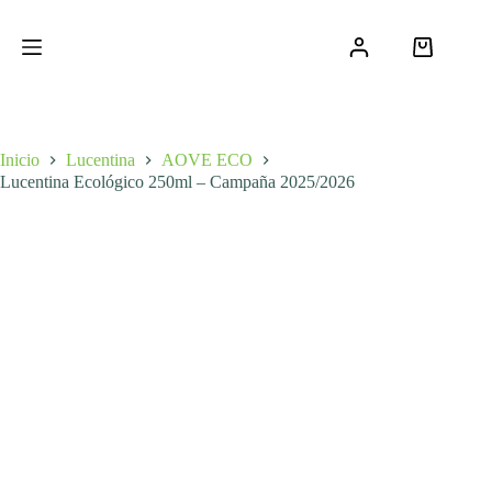
Saltar
al
contenido
Carro
de
compra
Inicio
Lucentina
AOVE ECO
Lucentina Ecológico 250ml – Campaña 2025/2026