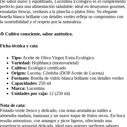
De sabor suave y equilibrado, Lucentina Ecológico es el complemento
perfecto para una alimentación saludable: ideal en desayunos gourmet,
ensaladas frescas, verduras a la plancha o platos fríos. Su elegante
botella blanca brillante con detalles verdes refleja su compromiso con
la sostenibilidad y el respeto por la naturaleza.
♻️
Cultivo consciente, sabor auténtico.
Ficha técnica y cata
Tipo:
Aceite de Oliva Virgen Extra Ecológico
Variedad:
Hojiblanca (monovarietal)
Cultivo:
Ecológico certificado
Origen:
Lucena, Córdoba (DOP Aceite de Lucena)
Formato:
Botella de vidrio blanca brillante con detalles verdes
Capacidades:
250 ml
Marca:
Lucentina
Unidades por caja:
12 (250 ml)
Nota de cata:
Frutado verde fresco y delicado, con notas aromáticas sutiles a
almendra madura, manzana y un suave toque de frutos secos. En boca
resulta armonioso, con amargor y picor ligeros, ofreciendo una
experiencia sensorial delicada, ideal para quienes prefieren sabores